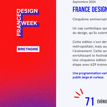
Septembre 2024
France DESIG
Cinquième anniversair
Un cap symbolique qui 
du design, qu’ils soi
Cette édition s’est d
métropolitain, mais a
l’événement. Cette ann
enrichissant le festiva
Une cinquième édition
étape avec 629 événe
Une programmation varié
public large et curieux.
71
évène