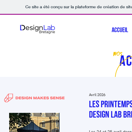
Ce site a été conçu sur la plateforme de création de sit
Accueil
nos
ac
Avril 2026
LES PRINTEMPS
DESIGN LAB BR
Les 24 et 25 avril der