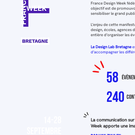
France Design Week fédèr
objectif est de promouvoi
sensibiliser le grand pub
L’enjeu de cette manifest
design, écoles, agences de
entière d’organiser les é
Le Design Lab Bretagne
e
d’accompagner les différe
58
évène
240
con
14-28
La communication sur ce
Week apporte une image
SEPTEMBRE