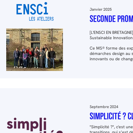
Janvier 2025
Seconde promo
[L'ENSCI EN BRETAGNE]
Sustainable Innovatio
Ce MS® forme des expe
démarches design au se
innovants ou de chang
Septembre 2024
SIMPLICITÉ ? 
"Simplicité ?", c'est u
transitions, qui s’est 