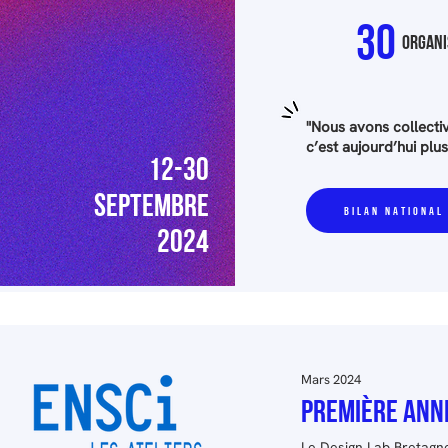
30
ORGANI
"Nous avons collecti
c’est aujourd’hui plus
12-30
SEPTEMBRE
BILAN NATIONAL
2024
Mars 2024
PREMIÈRE ANNÉ
Le Design Lab Bretagn