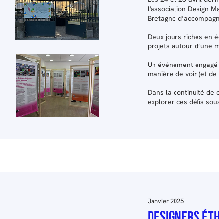
l'association
Design M
Bretagne
d’accompagner 
Deux jours riches en é
projets autour d’une m
Un événement engagé et
manière de voir (et de
Dans la continuité de
explorer ces défis sous
Janvier 2025
DESIGNERS ÉTH